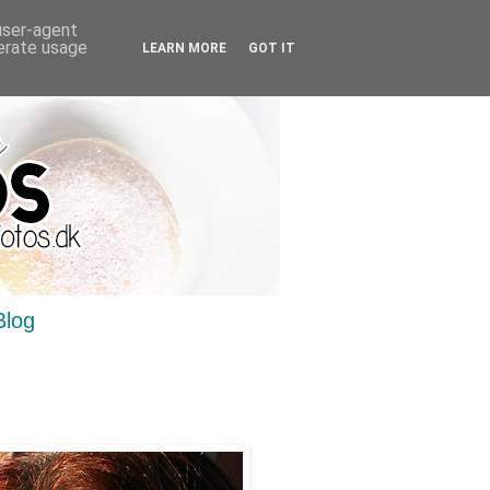
 user-agent
nerate usage
LEARN MORE
GOT IT
Blog