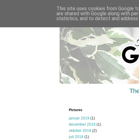
This site uses cookies from Google to 
are shared with Google along with per
statistics, and to detect and address
The
Pictures
januar 2019
(1)
december 2018
(1)
oktober 2018
(2)
juli 2018
(1)