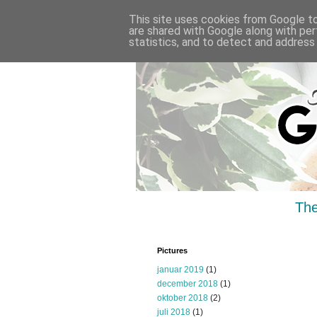
This site uses cookies from Google to 
are shared with Google along with per
statistics, and to detect and address
The
Pictures
januar 2019
(1)
december 2018
(1)
oktober 2018
(2)
juli 2018
(1)