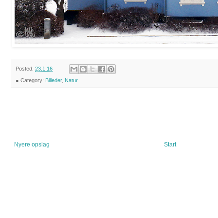
Posted:
23.1.16
● Category:
Billeder
,
Natur
Nyere opslag
Start