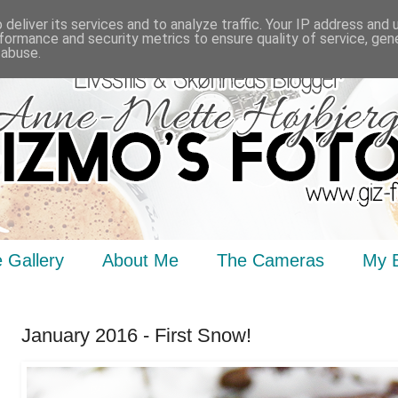
deliver its services and to analyze traffic. Your IP address and
formance and security metrics to ensure quality of service, ge
 abuse.
 Gallery
About Me
The Cameras
My 
January 2016 - First Snow!