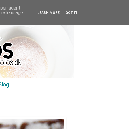
 user-agent
nerate usage
LEARN MORE
GOT IT
Blog